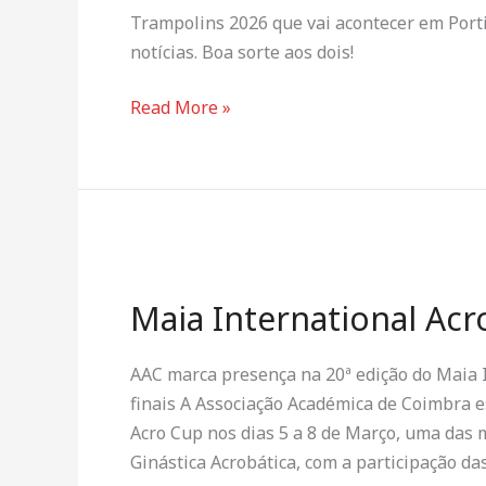
de
Trampolins 2026 que vai acontecer em Porti
Ginástica
notícias. Boa sorte aos dois!
de
Trampolins
Read More »
2026
Maia
International
Maia International Acr
Acro
Cup
2026
AAC marca presença na 20ª edição do Maia I
finais A Associação Académica de Coimbra 
Acro Cup nos dias 5 a 8 de Março, uma das 
Ginástica Acrobática, com a participação da