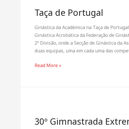
de
Taça de Portugal
Portugal
Ginástica da Académica na Taça de Portugal d
Ginástica Acrobática da Federação de Ginást
2ª Divisão, onde a Secção de Ginástica da 
duas equipas, uma em cada uma das compet
Read More »
30º
Gimnastrada
30º Gimnastrada Extr
Extremadura
2026