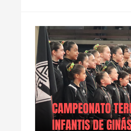
Campeonato
Territorial
de
Infantis
de
Ginástica
Acrobática