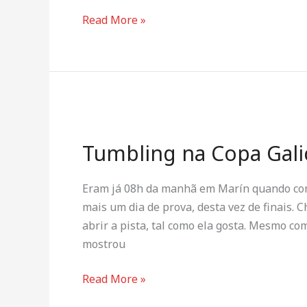
Read More »
Tumbling
na
Tumbling na Copa Galic
Copa
Galicia
–
Eram já 08h da manhã em Marín quando co
Dia
mais um dia de prova, desta vez de finais. C
2
abrir a pista, tal como ela gosta. Mesmo co
mostrou
Read More »