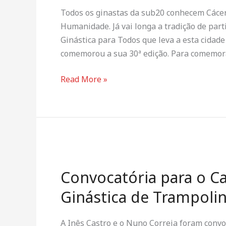
Todos os ginastas da sub20 conhecem Cácer
Humanidade. Já vai longa a tradição de pa
Ginástica para Todos que leva a esta cidad
comemorou a sua 30ª edição. Para comemora
Read More »
Convocatória
para
Convocatória para o 
o
Campeonato
Ginástica de Trampoli
da
Europa
A Inês Castro e o Nuno Correia foram conv