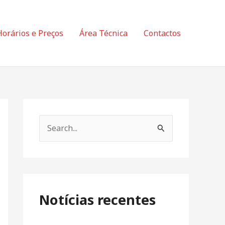
Horários e Preços
Área Técnica
Contactos
S
e
a
r
c
Notícias recentes
h