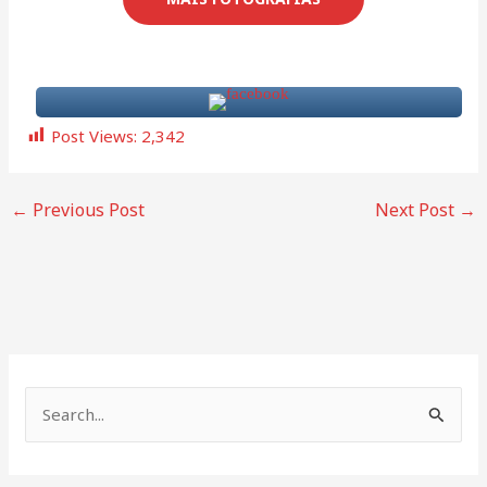
Post Views:
2,342
←
Previous Post
Next Post
→
S
e
a