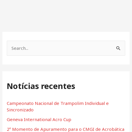
S
e
a
r
Notícias recentes
c
h
f
Campeonato Nacional de Trampolim Individual e
Sincronizado
o
Geneva International Acro Cup
r
:
2º Momento de Apuramento para o CMGI de Acrobática