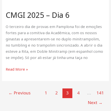
CMGI
2025
CMGI 2025 – Dia 6
–
Dia
6
O terceiro dia de provas em Pamplona foi de emoções
fortes para a comitiva da Académica, com os nossos
ginastas a apresentarem-se no duplo minitrampolim,
no tumbling e no trampolim sincronizado. A abrir o dia
esteve a Rita, em Doble Minitramp (em espanhol como
se impõe). Só por ali estar já tinha uma taça no
Read More »
←
Previous
1
2
3
4
…
141
Next
→