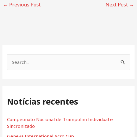
←
Previous Post
Next Post
→
S
e
a
r
Notícias recentes
c
h
f
Campeonato Nacional de Trampolim Individual e
Sincronizado
o
Geneva International Acro Cup
r