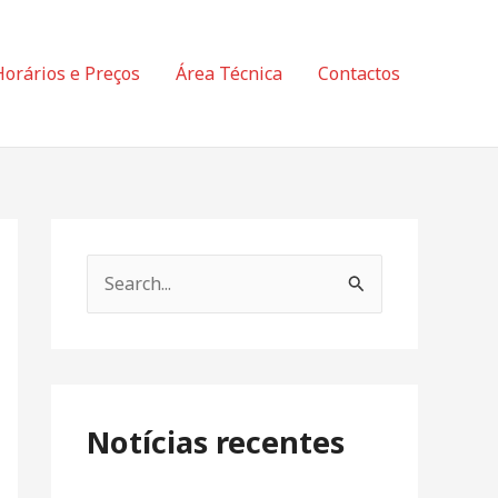
Horários e Preços
Área Técnica
Contactos
S
e
a
r
c
Notícias recentes
h