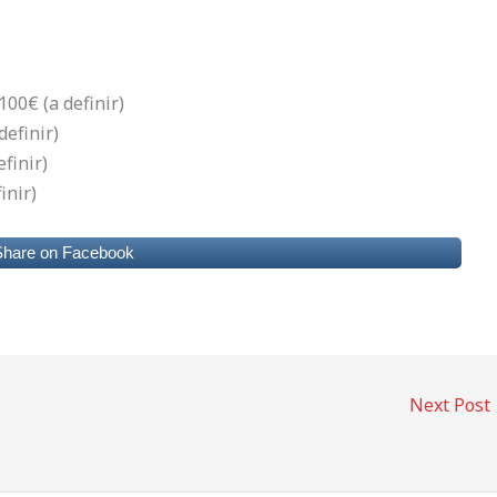
00€ (a definir)
definir)
finir)
inir)
Share on Facebook
Next Post